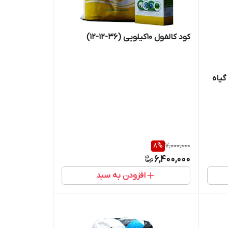
کود کالفول 10کیلویی (36-12-12)
یاه
8
%
7,000,000
6,400,000
افزودن به سبد