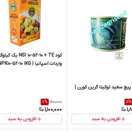
کود NSI 10-52-10 + TE یک کی
واردات اسپانیا | PK10-52-10 1KG
SPAIN
 پیچ سفید توکیتا گرین کورن |
8
%
1,200,000
5
%
1,100,000
1,
افزودن به سبد
افزودن به سبد