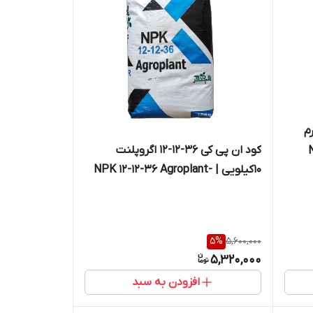
لوگرم
کود ان پی کی 36-12-12 اگروپلنت
N
10کیلویی | NPK 12-12-36 Agroplant-
10kg
5
%
5,600,000
5,320,000
افزودن به سبد