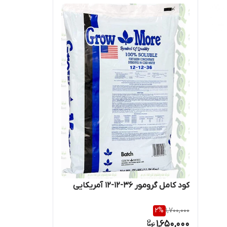
کود کامل گرومور 36-12-12 آمریکایی
2
%
1,700,000
1,650,000