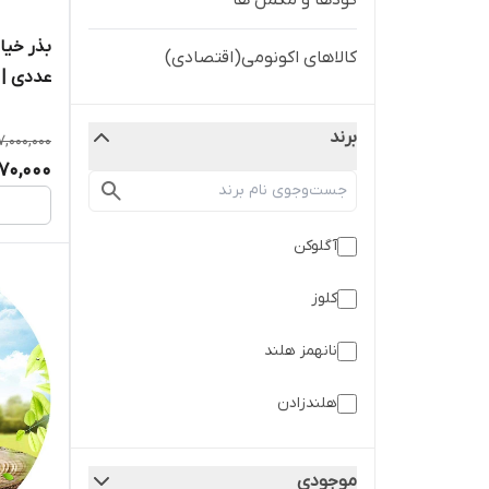
کودها و مکمل ها
کالاهای اکونومی(اقتصادی)
seed
برند
7,000,000
70,000
آگلوکن
کلوز
نانهمز هلند
هلندزادن
موجودی