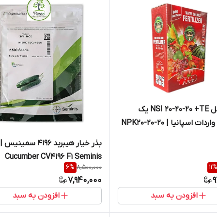
کود کامل NSI 20-20-20 +TE یک
کیلوگرم واردات اسپانیا | NPK20-20-20
1KG
بذر خیار هیبربد 4196 سمینیس |
Cucumber CV4196 F1 Seminis
6
%
8,500,000
11
7,940,000
9
افزودن به سبد
افزودن به سبد