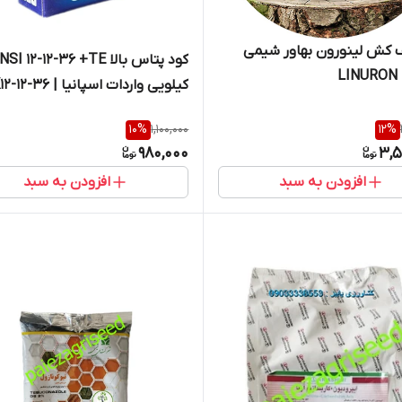
 کش لینورون بهاور شیمی
کیلویی واردات اسپانیا |
1KG SPAIN
10
%
1,100,000
12
%
980,000
3,5
افزودن به سبد
افزودن به سبد