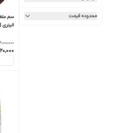
محدوده قیمت
سم علف
1لیتری | LINURON
4,000,000
20,000