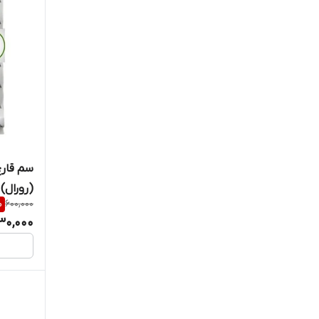
سم قارچ
(رورال)
%
600,000
30,000