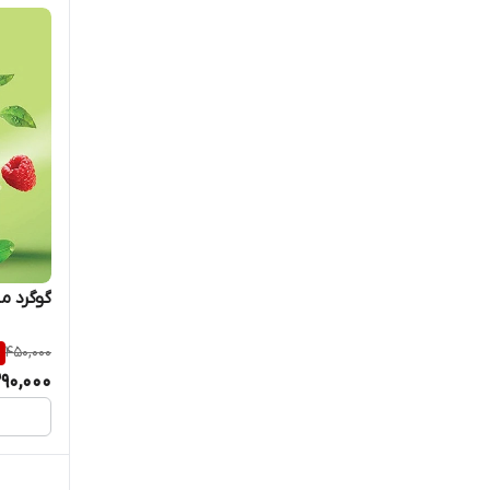
گوگرد مایع 
%
450,000
90,000