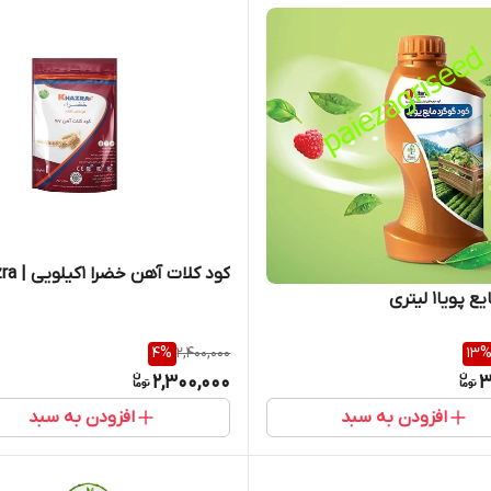
کود کلات آهن خضرا 1کیلویی | Khazra
پویا1 لیتری
4
%
2,400,000
13
2,300,000
3
افزودن به سبد
افزودن به سبد