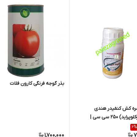
بذر گوجه فرنگی کارون فلات
ه کش کنفیدر هندی
(ایمیدوکلوپراید) 250 سی سی |
Imidoc
6
%
1,700,000
7