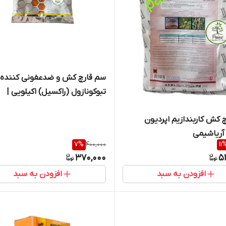
سم قارچ کش و ضدعفونی کننده گ
تبوکونازول (راکسیل) 1کیلویی |
Tabuconazole
 کش کاربندازیم اپردیون
 آریاشیمی
7
%
400,000
11
370,000
5
افزودن به سبد
افزودن به سبد