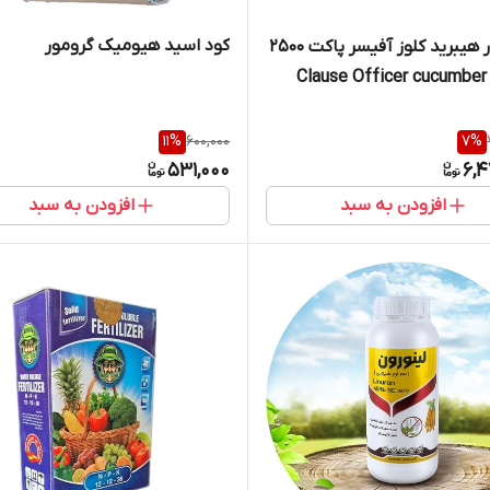
کود اسید هیومیک گرومور
بذر خیار هیبرید کلوز آفیسر پاکت 2500
عددی | Clause Officer cucumber
11
%
600,000
7
%
531,000
6,4
افزودن به سبد
افزودن به سبد