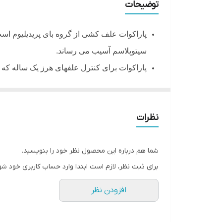
توضیحات
پاراکوات علف کشی از گروه بای پریدیلیوم است 
سیتوپلاسم آسیب می رساند.
پاراکوات برای کنترل علفهای هرز یک ساله که
این سم در تماس با خاک به سرعت بی اثر و غیر
پاراکوات به شاخ و برگ و تنه درختان جوان نب
نظرات
پاراکوات برای کنترل علف های هرز مزارع سیب زمینی و تا زمانیکه 20 درصد غده
شما هم درباره این محصول نظر خود را بنویسید.
برای ثبت نظر، لازم است ابتدا وارد حساب کاربری خود شو
افزودن نظر