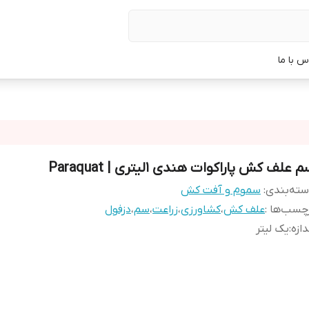
س با ما
 علف کش پاراکوات هندی 1لیتری | Paraquat
ته‌بندی
:
سموم و آفت کش
چسب‌ها :
علف کش
،
کشاورزی
،
زراعت
،
سم
،
دزفول
دازه
:
یک لیتر