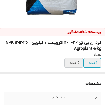
کود ان پی کی 36-12-12 اگروپلنت 10کیلویی | NPK 12-12-36
Agroplant-10kg
تعداد
1 عددی
5 عددی
مشخصات
وزن
10 کیلوگرم