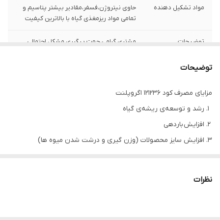
مواد تشکیل دهنده
حاوی نیتروژن،فسفر،مقادیر بیشتر پتاسیم و
تمامی مواد ریزمغذی گیاه با بالاترین کیفیت
توضیحات
مشتری گرامی،جهت پیگیری مشکل احتمالی
حتما از لحظه آنباکس بدون تقطیع فیلم تهیه
نمایید.
توضیحات
مزایای مصرف کود ۱۲۱۲۳۶ اگروپلنت
رشد و توسعه‌ی ریشه‌ی گیاه
افزایش باردهی
افزایش سایز محصولات (وزن گیری و درشت شدن میوه ها)
افزایش رنگ آوری میوه ها
مناسب میانه تا انتهای فصل برای تمامی محصولات کشاورزی
نظرات
بهبود عملکرد و افزایش تناژ
قابلیت اختلاط 121236 Agroplant
این
کود کامل NPK
قابل اختلاط با اکثر کودها می‌باشد.