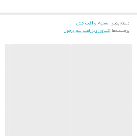
حشره می‌شود. این سم طیف وسیعی از حشرات را کنترل می‌کند و برای
مدیریت کاترپیلارها و کرم‌های میوه‌خوار نیز مناسب است. همچنین در
دسته‌بندی
:
سموم و آفت کش
کاربردهای دام‌پزشکی و کنترل پشه، سوسک، مگس خانگی و سایر حشرات
برچسب‌ها :
کشاورزی
،
زراعت
،
سم
،
دزفول
در مسائل بهداشت عمومی استفاده می‌شود.
از مزایای
سم
حشره‌کش
سایپرمترین ۴۰ درصد
هندی می‌توان به اثرگذاری
سریع و پایدار آن اشاره کرد. این محصول برای مقابله با حشرات جونده و
شب پره‌ها در محصولاتی مانند سیب و پنبه بسیار مؤثر می‌باشد.
همچنین کارایی بسیار خوبی برای کنترل آفات در محصولات دیگر از جمله
کاهو، کلم، توت‌فرنگی، انگور، هویج، مرکبات، گیاهان آپارتمانی و… دارد.
عوارض سم سایپرمترین برای انسان
سم حشره‌کش سایپرمترین برای سیستم عصبی مضر است. علائم شامل
سرگیجه، حالت تهوع، سردرد و تشنج است. همچنین این سم سیستم
ایمنی را سرکوب می‌کند و از تشکیل آنتی بادی در برابر میکروب‌های