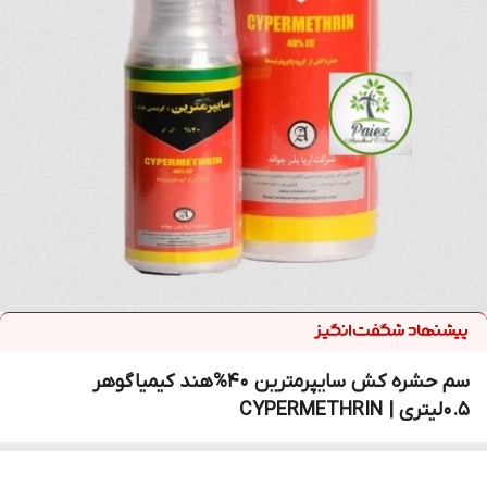
سم حشره کش سایپرمترین 40%هند کیمیاگوهر
0.5لیتری | CYPERMETHRIN