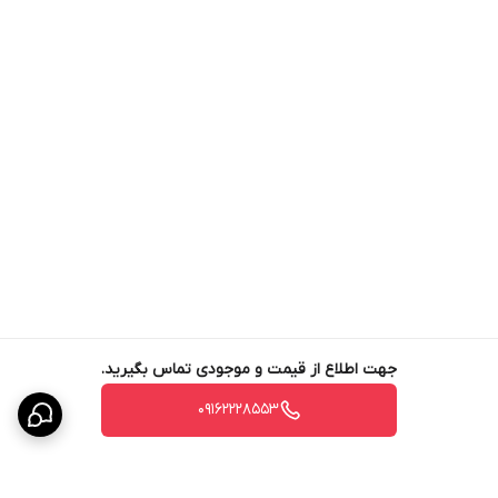
می‌شود قبل از مصرف با کارشناس مربوطه مشورت شود. طریقه مصرف
سم سایپرمترین ۴۰ درصد نیز به صورت محلول‌پاشی می‌باشد که مقدار
لازم از حشره‌کش با حجم مشخصی از آب ترکیب می‌شود و سپس
سم‌پاشی انجام می‌شود.
جهت اطلاع از قیمت و موجودی تماس بگیرید.
09162228553