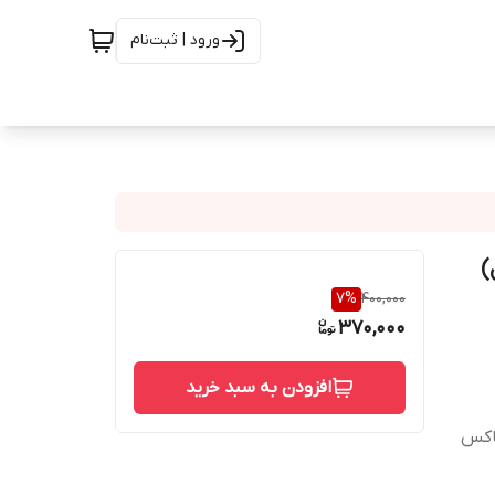
ورود | ثبت‌نام
)
7
%
400,000
370,000
افزودن به سبد خرید
باکس