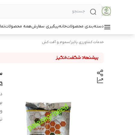
دسته‌بندی محصولات
خانه
پیگیری سفارش
همه محصولات
تما
خدمات کشاورزی پائیز
/
سموم و آفت کش
س
1کیلویی | Tabuconazole
دس
بر
و
ت