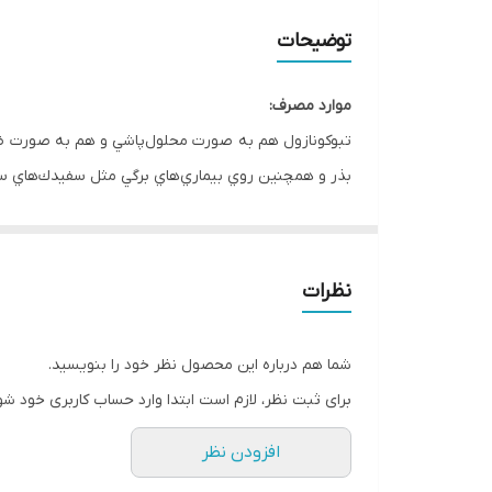
توضیحات
موارد مصرف
:
بذر و همچنين روي بيماري‌هاي برگي مثل سفيدك‌هاي سطح
سازگاري و اختلاط
:
مانب، مانكوزب و … قابل اختلاط است.
نظرات
موارد توصيه فوزي كور و سيدجيل در محصولات كشاورز
نام محصول
نام بيماري
شما هم درباره این محصول نظر خود را بنویسید.
سياهك آشكار گندم، سياهك آش
برای ثبت نظر، لازم است ابتدا وارد حساب کاربری خود شو
گندم و جو
سياهك پنهان گندم
افزودن نظر
سياهك هندي، زنگهاي غلات
ذرت