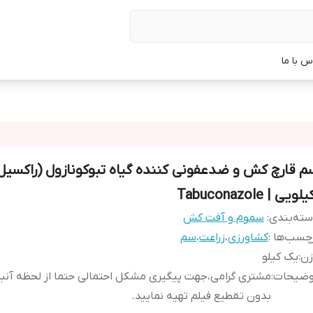
س با ما
م قارچ کش و ضدعفونی کننده گیاه تبوکونازول (راکسیل
ته‌بندی
:
سموم و آفت کش
چسب‌ها :
کشاورزی
،
زراعت
،
سم
زن
:
یک کیلو
وضیحات
:
مشتری گرامی،جهت پیگیری مشکل احتمالی حتما از لحظه آن
بدون تقطیع فیلم تهیه نمایید.