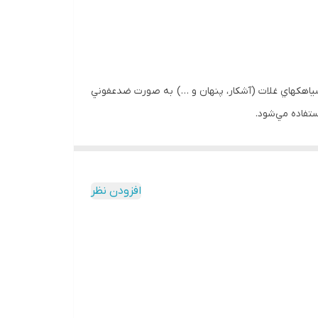
Se) مصرف مي‌شود. از جمله روي انواع زنگ­ها، سياهك­هاي غلات (آشكار، پنهان و …) به صورت ضدعفوني
تفاده مي‌شود.
تبوكونازول با هر فرمولاسيوني كه مصرف شود با گياه سازگاري مناسب دارد و با ساير قارچ‌كش­ها و حشره‌كش­ها قبيل گياچو (ايميداكلوپرايد ۷% ws)، كربوكسين تيرام، ترياديمنول، كاربندازيم
افزودن نظر