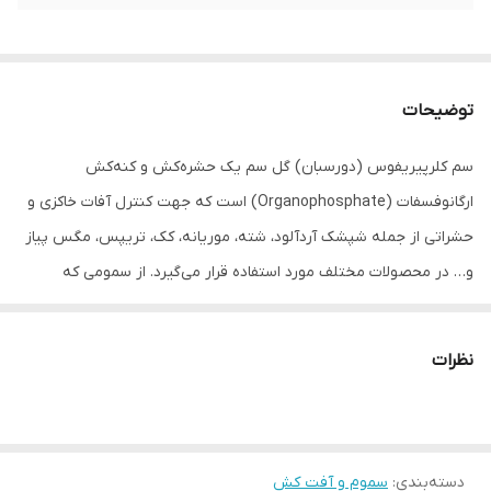
توضیحات
سم کلرپیریفوس (دورسبان) گل سم یک حشره‌کش و کنه‌کش
ارگانوفسفات (Organophosphate) است که جهت کنترل آفات خاکزی و
حشراتی از جمله شپشک آردآلود، شته، موریانه، کک، تریپس، مگس پیاز
و… در محصولات مختلف مورد استفاده قرار می‌گیرد. از سمومی که
عملکردی مشابه با سم کلرپیریفوس دارند می‌توان به
حشره‌کش
ایمونیت
اشاره کرد.
نظرات
سم دورسبان (کلرپیریفوس) یک آفت‌کش با طیف وسیع است که با
تأثیر بر عملکرد طبیعی سیستم عصبی، حشرات را در هنگام تماس از بین
می‌برد. آفت‌کش کلرپیریفوس (سم دورسبان) با مهار تجزیه استیل
دسته‌بندی
:
سموم و آفت کش
کولین (ACh) که یک انتقال‌دهنده عصبی است، بر سیستم عصبی تأثیر