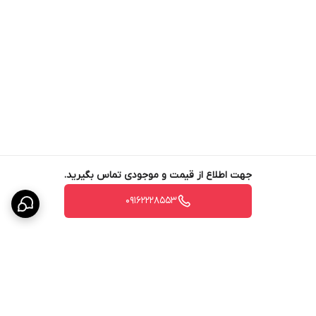
دارد ولي در محيطهاي قليايي قوي هيدروليز مي‌شود، در نتيجه با تركيبات
قليايي قابل اختلاط نيست.
جهت اطلاع از قیمت و موجودی تماس بگیرید.
09162228553