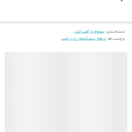
صورت اکروپتالی در گیاهان منشر می شود. کنفیدور خواص چربی دوستی
دارد ولی در حدودی نیز با آب حل می گرد. این خاصیت به سم اجازه
میدهد که از قسمتهای مومی شکل برگ عبور کند و همچنین در شیره ی
دسته‌بندی
:
سموم و آفت کش
گیاه به جریان بیافند. خاصیت سیستمیک ایمیداکلوپراید باعث میشود
برچسب‌ها :
دزفول
،
سم
،
کشاورزی
،
زراعت
که اثر آن با بارندگی و شسته شدن از بین نرود.