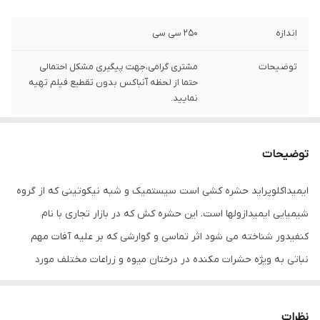
اندازه
250 سی سی
توضیحات
مشتری گرامی،جهت پیگیری مشکل احتمالی
حتما از لحظه آنباکس بدون تقطیع فیلم تهیه
نمایید.
توضیحات
ایمیداکلوپراید حشره کشی است سیستمیک و شبه نیکوتینی که از گروه
شیمیایی ایمیدازولها است. این حشره کش که در بازار تجاری با نام
کنفیدور شناخته می شود اثر تماسی و گوارشی که بر علیه آفات مهم
نباتی به ویژه حشرات مکنده در درختان میوه و زراعات مختلف مورد
استفاده قرار میگیرد.
ایمیداکلوپراید در گیاهان به صورت سیستمیک از ریشه جذب و به
نظرات