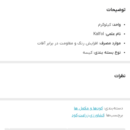
توضیحات
واحد:
کیلوگرم
نام علمی
: Kalfol
موارد مصرف
: افزایش رنگ و مقاومت در برابر آفات
نوع بسته بندی
: کیسه
وزن بسته بندی
: 10 کیلوگرم
مزایــا و ویژگــی ها:
نظرات
دارای پتاسیم بالا جهت رسیدن میوه
افزایش کیفیت محصول
قابل مصرف به دو صورت کود آبیاری و محلول پاشی
دسته‌بندی
:
کودها و مکمل ها
بهترین زمان مصرف از ابتدای دوره رشد و به خصوص مرحله زایشی
برچسب‌ها :
کشاورزی
،
زراعت
،
کود
گیاه