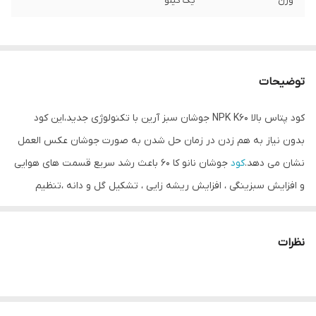
وزن
یک کیلو
توضیحات
کود پتاس بالا NPK K60 جوشان سبز آرین با تکنولوژی جدید،این کود
بدون نیاز به هم زدن در زمان حل شدن به صورت جوشان عکس العمل
نشان می دهد.
کود
جوشان نانو کا 60 باعث رشد سریع قسمت های هوایی
و افزایش سبزینگی ، افزایش ریشه زایی ، تشکیل گل و دانه ،تنظیم
کننده فتوسنتز ، ضخیم کننده دیواره سلولی و افزایش مقاومت ساقه ها
می شود.هم چنین این کود به دلیل استفاده از مواد اولیه خاص دارای
نظرات
جذب
فوق العاده
سریع بوده و تاثیرات منحصر به فردی بر افزایش
عملکرد محصولات کشاورزی خصوصا در شرایطی که کمبود های شدید
عناصر باعث کاهش عملکرد شده می باشد.کود جوشان نانو به صورت