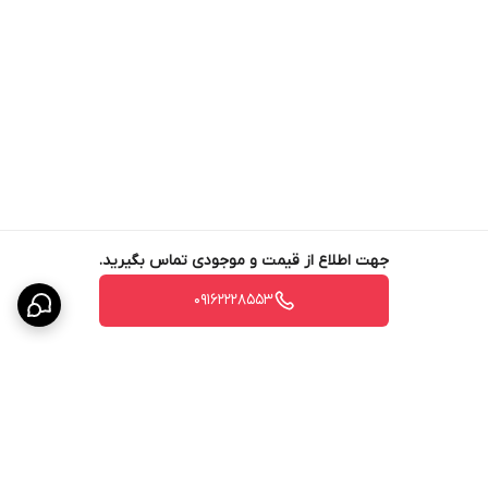
جهت اطلاع از قیمت و موجودی تماس بگیرید.
09162228553