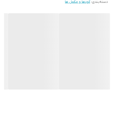
دسته‌بندی
:
کودها و مکمل ها
پودری و کاملا محلول در آب بوده و قابل مصرف از طریق محلول پاشی و
آبیاری می باشد.این کود جایگزینی مناسب برای نیترات پتاسیم در گلخانه
توت فرنگی با دوز مصرف بسیار پایین می باشد.