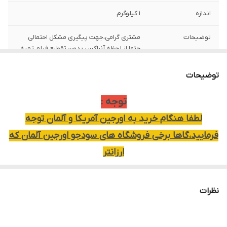
اندازه
1 کیلوگرم
توضیحات
مشتری گرامی،جهت پیگیری مشکل احتمالی
حتما از لحظه آنباکس بدون تقطیع فیلم تهیه
نمایید.
توضیحات
توجه :
لطفا هنگام خرید به اورجین آمریکا و آلمان توجه
فرمایید،گاها برخی فروشگاه های سودجو اورجین آلمان که
ارزانتر
بوده را با عکس مندرج در سایت تحت عنوان آمریکایی به
فروش میرسانند.
نظرات
در این فروشگاه هر دو اورجین مشخص شده و با آگاه
نمودن مشتری به خریدار کمک مینماید تا خریدی با