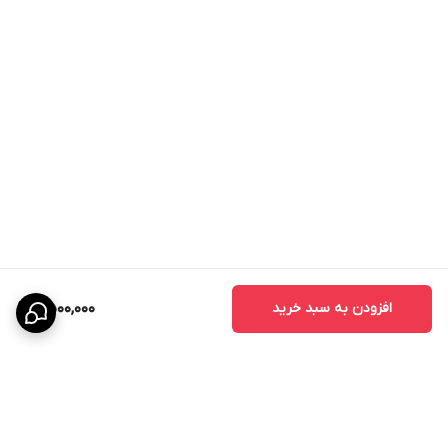
فروشگاه پاییزدیدن فرمایید یا با شماره
های
09033338553
و
06142446786
با کارشناسان ما در ارتباط باشید.
افزودن به سبد خرید
2,500,000