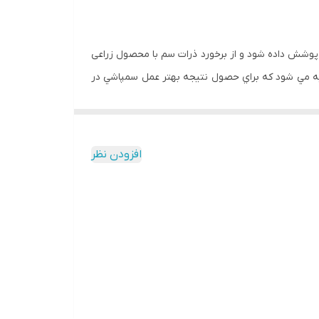
 پوشش داده شود و از برخورد ذرات سم با محصول زراعی
صيه مي شود كه براي حصول نتيجه بهتر عمل سمپاشي در
همچنين بايد دقت نمود تا ذرات سم روي محصولات مجاور علفهاي هرز پاشيده نشود، به همين دليل بهتر است سمپاشي در دوره اي انجام شود كه ارتفاع علفهاي هرز 15
ركبات و مزارع يونجه، شبدر و اسپرس علیه سس و همچنين
علفهاي هرز نيشكر و سيب زميني استفاده مي شود ( زير درختان و بين رديفهاي كاشت). در مزارع يونجه از سال دوم به بعد براي كنترل گياه انگل سس (محلول 1%)، قبل از برداشت محصول
افزودن نظر
ت گياه هرز انجام شود
.
افزودن علفکشهایی که از فرایند
ک صفر درجه سانتیگراد) از فعالیت پاراكوات می کاهد
.
شود. اين تركيب با تركيبات قليايي، مواد پخش كننده