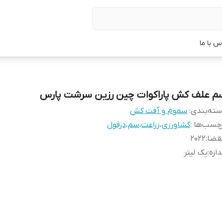
س با ما
م علف کش پاراکوات چین رزین سرشت پارس
ته‌بندی
:
سموم و آفت کش
چسب‌ها :
کشاورزی
،
زراعت
،
سم
،
دزفول
قضا
:
2022
دازه
:
یک لیتر