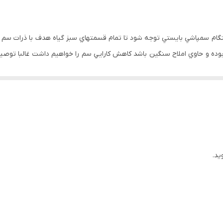
 هنگام سمپاشي بايستي توجه شود تا تمام قسمتهاي سبز گياه هدف با ذرات سم
د بوده و حاوي املاح سنگين باشد كاهش كارايي سم را خواهيم داشت غالبا تو
رز پهن برگ و نازك برگ در باغات درختان ميوه هسته دار و دانه دار، مو، و م
ه ذكر است كه براي مشاهده كارايي لازم بايد عمل سمپاشي در دوره رشد و فعالي
وسیستم
I
ممانعت می کند)، فعالیت پاراكوات را افزایش می دهد
.
هوای خنک(نزدی
ید.
ولي سازگار نيست و بايد طوري استفاده شود كه به محصول اصلي خسارت وارد ن
ت
.