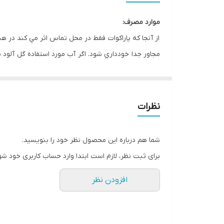
موارد مصرف
:
از آنجا كه پاراكوات فقط در محل تماس اثر مي كند در
مجاور جدا خودداري شود. اگر آب مورد استفاده گل آلو
بعد از ظهر انجام شود
.
سانتيمتر يا كمتر باشد. پاراكوات براي كنترل علفهاي ه
نظرات
(در پنبه و سويا) بعنوان برگ ريز بكار مي رود. لازم ب
فتوسنتز جلوگیری می کند (ازانتقال الکترون به
PsI /
فت
شما هم درباره این محصول نظر خود را بنویسید.
برای ثبت نظر، لازم است ابتدا وارد حساب کاربری خود شو
سازگاري و اختلاط
:
افزودن نظر
پاراكوات بصورت غير انتخابي عمل نموده و با هيچ محص
آنيوني و مواد محلول محتوي خاك رس قابل اختلاط نيس