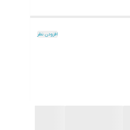
یر بارور پسته می شود. عواملی مثل سیستم کشاورزی
ات پسته شناخته شود.
ه عموما به صورت سبز خشک شدن کل درخت است ولی در
افزودن نظر
 کم شدن میزان محصول، تغییر شکل برگ و مرگ تدریجی