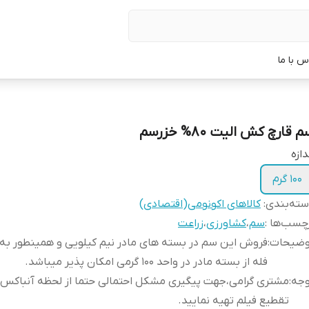
س با ما
 قارچ کش الیت 80% خزرسم
دازه
100 گرم
ته‌بندی
:
کالاهای اکونومی(اقتصادی)
چسب‌ها :
سم
،
کشاورزی
،
زراعت
وضیحات
:
فروش این سم در بسته های مادر نیم کیلویی و همینطور ب
فله از بسته مادر در واحد 100 گرمی امکان پذیر میباشد.
وجه
:
مشتری گرامی،جهت پیگیری مشکل احتمالی حتما از لحظه آنباکس
تقطیع فیلم تهیه نمایید.