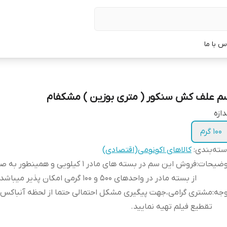
س با ما
م علف کش سنکور ( متری بوزین ) مشکفام
دازه
100 گرم
ته‌بندی
:
کالاهای اکونومی(اقتصادی)
وضیحات
:
فروش این سم در بسته های مادر 1 کیلویی و همینط
از بسته مادر در واحدهای 500 و 100 گرمی امکان پذیر میباشد.
وجه
:
مشتری گرامی،جهت پیگیری مشکل احتمالی حتما از لحظه آنباکس
تقطیع فیلم تهیه نمایید.