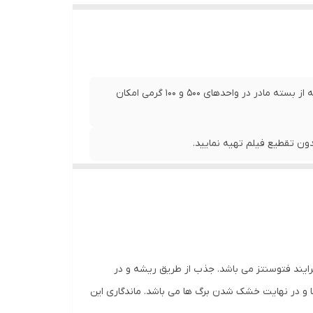
فروش این سم در بسته های مادر 1 کیلویی و همینطور به صورت فله از بسته مادر در واحدهای 500 و 100 گرمی امکان
ن تقطیع فیلم تهیه نمایید.
WP ) علف کش انتخابی و سیستمیک از گروه تریازینون ها میباشد که بازدارنده انتقال الکترون در فتوسیستم II در فرایند فتوسنتز می باشد. جذب از طریق ریشه و در
ها و در نهایت خشک شدن برگ ها می باشد. ماندگاری این