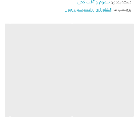
دسته‌بندی
:
سموم و آفت کش
توصیه پزشکی از کار کردن با ترکیبات ضد کولین استراز منع شده‌اند از این
برچسب‌ها :
کشاورزی
،
زراعت
،
سم
،
دزفول
حشره‌کش نباید استفاده کنند. این حشره‌کش خاصیت تدخینی ناچیزی
دارد که می‌تواند به‌صورت گاز در آمده و از طریق روزنه‌های تنفسی وارد
سیستم تنفسی حشره شده و باعث خفگی آفت گردد.