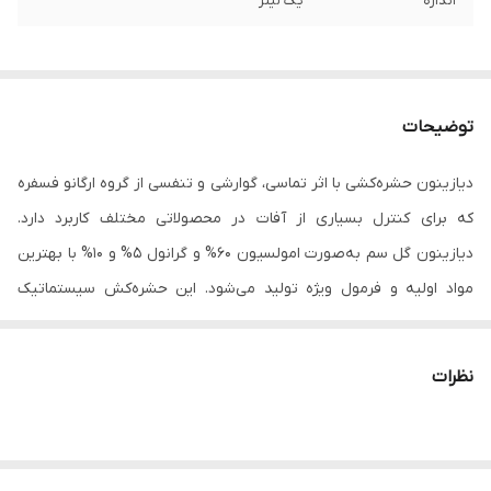
اندازه
یک لیتر
توضیحات
دیازینون حشره‌کشی با اثر تماسی، گوارشی و تنفسی از گروه ارگانو فسفره
که برای کنترل بسیاری از آفات در محصولاتی مختلف کاربرد دارد.
دیازینون گل سم به‌صورت امولسیون 60% و گرانول 5% و 10% با بهترین
مواد اولیه و فرمول ویژه تولید می‌شود. این حشره‌کش سیستماتیک
نیست و در بدن با جلوگیری از فعالیت کولین استراز و اختلال در
سلول‌های عصبی موجب مرگ حشرات می‌گردد.
نظرات
ترکیبات فسفره از جمله ترکیباتی هستند که بیشترین میزان مصرف را در
بین گروه‌های مختلف حشره‌کش دارند. این سم جز سموم عصبی بوده که
از طریق مهار آنزیم کولین استراز سبب مرگ آفات می‌شود. افرادی که در