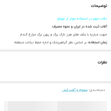
توضیحات
نکات مهم در استفاده موثر از نوولو:
آفات ثبت شده در ایران و نحوه مصرف:
جهت مبارزه با علف های هرز نازک برگ و پهن برگ مزارع گندم
زمان استفاده:
بر اساس نظر گیاهپزشک و اداره حفظ نباتات منطقه
میزان مصرف:
۱.۶ لیتر در هکتار جهت کنترل علف های هرز از مرحله ۴
برگی تا اواسط پنجه زدن و جهت کنترل علف های هرز پهن برگ از مرحله
نظرات
۲ تا ۶ برگی
توصیه ها:
محدودیت تناوب کشت پس از مصرف نووللو:
در صورتیکه گندم به
دسته‌بندی
:
سموم و آفت کش
صورت آبی کشت شود و یا میانگین بارندگی منطقه بیش از ۴۰۰ میلی
متر در سال زراعی باشد محدودیتی برای کشت دوم وجود ندارد (به جز
حبوبات و چغندر قند ۱۵ ماه رعایت تناوب الزامی هست) سایر