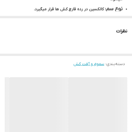
نوع سم:
کالکسین در رده قارچ کش ها قرار میگیرد.
نحوه اثر:
کالکسین یک قارچ کش سیستمیک مسیباشد.
روش مصرف:
این سم بصورت محلول‌پاشی مورد استفاده قرار
نظرات
میگیرد.
موارد مصرف:
کالکسین برای سفیدک پودری کاربرد دارد.
راهنمای مصرف قارچ کش تری دیمورف (کالکسین):
دسته‌بندی
:
سموم و آفت کش
برای کنترل سفیدک پودری چغندرقند، محلول‌پاشی قارچ کش تری
دیمورف (کالکسین) آریا به میزان 0.75 لیتر در هکتار، 2 الی 3 نوبت به
فاصله 20 روز به محض مشاهده اولین علائم بیماری، تقریبا از اوایل
تیرماه به بعد صورت می‌گیرد.
برای کنترل سفیدک پودری کدوئیان و سبزیجات، محلول‌پاشی به میزان
0.7 لیتر در هکتار، به محض مشاهده اولین علائم بیماری صورت
می‌پذیرد.