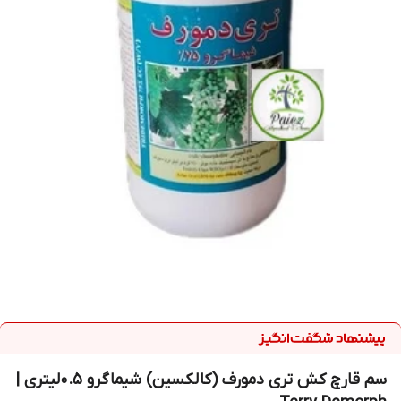
سم قارچ کش تری دمورف (کالکسین) شیماگرو 0.5لیتری |