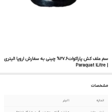
سم علف کش پاراکوات27.6% چینی به سفارش اروپا 1لیتری
| Paraquat 1Litre
مشخصات
اندازه
1 لیتر