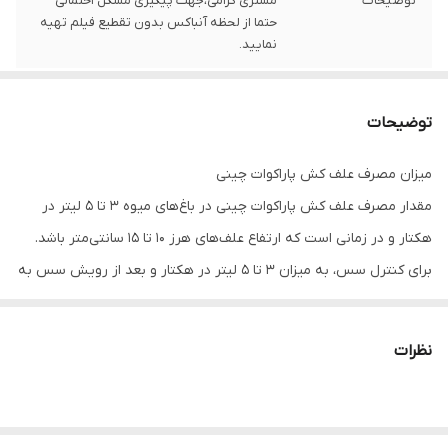
توضیحات
مشتری گرامی،جهت پیگیری مشکل احتمالی
حتما از لحظه آنباکس بدون تقطیع فیلم تهیه
نمایید.
توضیحات
میزان مصرف علف کش پاراکوات چینی
مقدار مصرف علف کش پاراکوات چینی در باغ‌های میوه 3 تا 5 لیتر در
هکتار و در زمانی است که ارتفاع علف‌های هرز ۱۰ تا ۱۵ سانتی‌متر باشد.
برای کنترل سس، به میزان 3 تا 5 لیتر در هکتار و بعد از رویش سس به
کار می‌رود. در مورد سس یونجه و شبدر، بعد از سبز شدن سس و فقط
برای از بین بردن هسته‌های اولیه آلوده به کار می‌رود.
نظرات
برای کنترل سس، محلول 10 تا 12 در هزار علف کش پاراکوات چینی رِد سان
به وسیله سمپاش‌های پشتی ساده و صرفا در نواحی آلوده به سس
(سمپاشی لکه‌ای) توصیه می‌شود. علف کش پاراکوات چینی همچنین