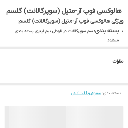
هالوکسی فوپ آر-متیل (سوپرگالانت) گلسم
ویژگی هالوکسی فوپ آر-متیل (سوپرگالانت) گلسم:
بسته بندی:
سم سوپرگالانت در قوطی نیم لیتری بسته بندی
میشود.
نوع سم:
سوپر گالانت در رده علف کش ها قرار میگیرد.
موارد مصرف:
برای علف‌های هرز باریک برگ در پیاز و کلزا , علف‌های
نظرات
هرز باریک برگ مزارع چغندر کاربرد دارد.
میزان مصرف:
به میزان 0.75 تا 1 لیتر در هکتار مورد استفاده قرار
میگیرد.
دسته‌بندی
:
سموم و آفت کش
زمان مصرف:
در مرحله 2 تا 5 برگی علف‌های هرز بهترین زمان
استفاده از این سم میباشد.
هالوکسی فوپ آرمتیل علف کش سیستمیک – انتخابی از گروه آریل
اکسی فنوکسی پروپیونیت است که با نام تجاری سوپر گالانت برای