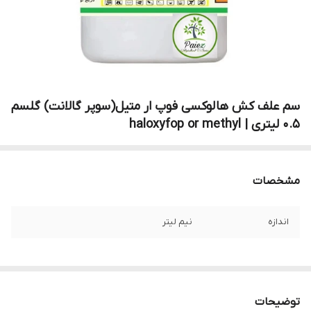
سم علف کش هالوکسی فوپ ار متیل(سوپر گالانت) گلسم
0.5 لیتری | haloxyfop or methyl
مشخصات
اندازه
نیم لیتر
توضیحات