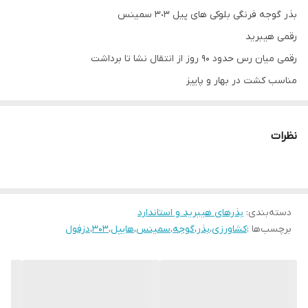
بذر گوجه فرنگی بلوکی های پیل ٣٠٣ سمینس
رقمی هیبرید
رقمی میان رس حدود 90 روز از انتقال نشا تا برداشت
مناسب کشت در بهار و پاییز
قابلیت برداشت بین 100 تا 120 تن در هکتار
این بذر برای چه کشاورزانی مناسب است؟
نظرات
کشاورزانی که به دنبال رقمی مقاوم به نماتد، ویروس و بیماری هستند.
کشاورزانی که به دنبال رقمی بلوکی برای بازاری و ربی هستند.
کشاورزانی که به دنبال رقمی با وزن تقریبی میوه حدود بین ۱۲۰ تا
۱۵۰هستند
دسته‌بندی
:
بذرهای هیبرید و استاندارد
برچسب‌ها :
کشاورزی
،
بذر
،
گوجه
،
سمینس
،
هایپل
،
۳۰۳
،
دزفول