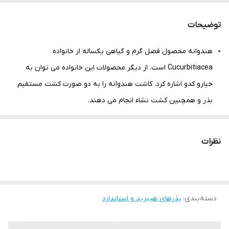
توضیحات
مشتری گرامی،جهت پیگیری مشکل احتمالی
حتما از لحظه آنباکس بدون تقطیع فیلم تهیه
توضیحات
نمایید.
هندوانه محصول فصل گرم و گیاهی یکساله از خانواده
Cucurbitiacea است. از دیگر محصولات این خانواده می توان به
خیارو کدو اشاره کرد. کاشت هندوانه را به دو صورت کشت مستقیم
بذر و همچنین کشت نشاء انجام می دهند.
شرایط خاک:
خاک های شنی یا بافت سبک که به راحتی در بهار گرم می شوند برای
نظرات
بذر هندوانه
بسیار مناسب است. هندوانه به مواد غذایی زیادی نیاز
دارد و به تدریج در طی فصل رشد باید در دسترس گیاه قرار بگیرد.
کمبود کلسیم منجر به سیاه شدن انتهای میوه می شود. آبیاری منظم
دسته‌بندی
:
در طی فصل رشد باید انجام گیرد.
بذرهای هیبرید و استاندارد
عمق کاشت: