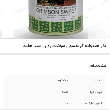
بذر هندوانه کریمسون سوئیت روزن سید هلند
مشخصات
اندازه
500 گرم
قوه نامیه
%85
کشور سازنده
هلند