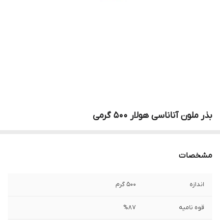
بذر ملون آناناسی هولار 500 گرمی
مشخصات
اندازه
500 گرم
قوه نامیه
%87