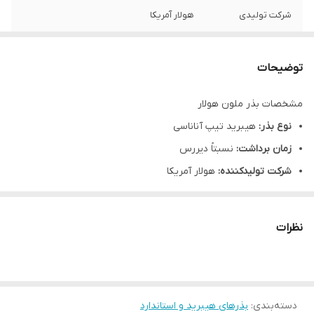
شرکت تولیدی
هولار آمریکا
توضیحات
مشتری گرامی،جهت پیگیری مشکل احتمالی
حتما از لحظه آنباکس بدون تقطیع فیلم تهیه
توضیحات
نمایید.
مشخصات بذر ملون هولار
نوع بذر:
هیبرید تیپ آناناسی
زمان برداشت:
نسبتاً دیررس
شرکت تولیدکننده:
هولار آمریکا
نظرات
دسته‌بندی
:
بذرهای هیبرید و استاندارد