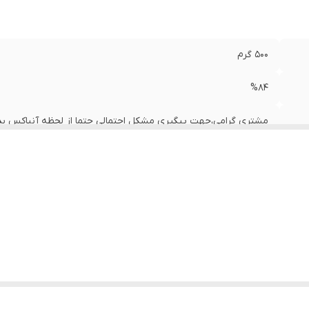
500 گرم
%84
مشتری گرامی،جهت پیگیری مشکل احتمالی حتما از لحظه آنباکس بدو