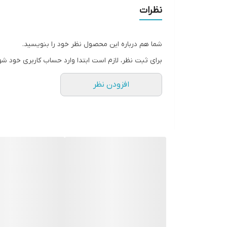
وزن میوه 2 تا 3 کیلو گرم
نظرات
حفره بذر متوسط
احاطه شده با گوشت زرد روشن
شما هم درباره این محصول نظر خود را بنویسید.
گوشت سفت با قند بالا
برای ثبت نظر، لازم است ابتدا وارد حساب کاربری خود شو
مناسب کشت در بهار و تابستان
افزودن نظر
خربزه جان کانری نیاگارا محصول شرکت نیاگارای آمریکا
تاریخ 2019
بسته بندی: قوطی ۵۰۰ گرمی
کارتن مادر ۴۰ قوطی، حاوی ۴ کارتن ۱۰ تایی (کارتن های کوچک ۵ کیلوگرمی)
خربزه جان کانری
شرکت بذر نیاگارا
شرکت بذر
نیاگارا
با تاریخی بیش از 50 سال، از سال 1996 تا 2013 متعلق به شرکت بذر(Harris Moran/Clause(HM-