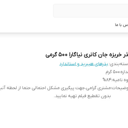
س با ما
ر خربزه جان کانری نیاگارا 500 گرمی
ته‌بندی
:
بذرهای هیبرید و استاندارد
دازه
:
500 گرم
ه نامیه
:
%84
وضیحات
:
مشتری گرامی،جهت پیگیری مشکل احتمالی حتما از لحظه آن
بدون تقطیع فیلم تهیه نمایید.