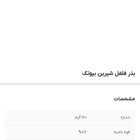
بذر فلفل شیرین بیوتک
مشخصات
اندازه
160 گرم
قوه نامیه
%87