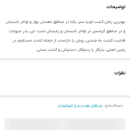
توضیحات
بهترین زمان کشت لوبیا سبز یکتا در مناطق معتدل بهار و اواخر تابستان
و در مناطق گرمسیر در اواخر تابستان و زمستان است. این بذر حبوبات
قابلیت کشت به چندین روش را داراست، از جمله کشت مستقیم در
زمین اصلی، بذرکار یا ردیفکار، دستپاش و کشت سنتی.
میزان بذر لوبیا سبز یکتا بذر بر اساس توصیه شرکت بین 60 تا 80
کیلوگرم در هر هکتار تعیین می‌شود. طریقه کشت این میزان بذر در
نظرات
هکتار با جزئیات زیر ذکر شده است: فاصله بین بذور در ردیف حدود 10 تا
15 سانتی‌متر، تعداد بذر در هر گوده 2 تا 3 عدد و فاصله بین ردیف‌ها
حدود 40 تا 50 سانتی‌متر است.
دسته‌بندی
:
بذرهای هیبرید و استاندارد
در هنگام استفاده از بذر لوبیا سبز یکتا، باید به موارد زیر توجه داشت:
حداکثر دمای نگهداری پاکت بذر باید کمتر از 15 درجه سانتی‌گراد باشد.
بذرها به دلیل آغشتگی به سموم باید در دسترس کودکان نباشند.