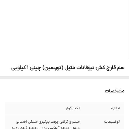
سم قارچ کش تیوفانات متیل (توپسین) چینی 1 کیلویی
مشخصات
اندازه
1 کیلوگرم
توضیحات
مشتری گرامی،جهت پیگیری مشکل احتمالی
حتما از لحظه آنباکس بدون تقطیع فیلم تهیه