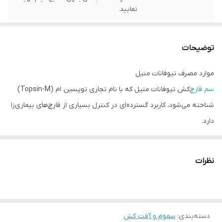
نمایید.
توضیحات
موارد مصرف تیوفانات متیل
سم قارچ‌
کش تیوفانات متیل که با نام تجاری توپسین ام (Topsin-M)
شناخته می‌شود، کاربرد گسترده‌ای در کنترل بسیاری از قارچ‌های بیماری‌زا
دارد.
همان‌طور که پیش از این اشاره شد، سم قارچ‌کش تیوفانات متیل برای
درمان سیاهک گندم، پوسیدگی سفید ریشه درختان، پوسیدگی قهوه‌ای
نظرات
هلو، لکه سفید گلابی، لکه سیاه سیب و گلابی، سفیدک سطحی (پودری)
درختان میوه، شانکر سیتوسپورایی درختان میوه، پوسیدگی آرمیلاریایی
درختان میوه و… استفاده می‌شود.
دسته‌بندی
:
سموم و آفت کش