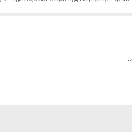
را تحریک می کند. عصاره جلبک (Ascophyllum nodosum) موجود در کود کربوزایز به عنوان یک تقویت کننده 
 برای بیوسنتز پروتئین در داخل گیاه هستند. این باعث صرفه جویی در انرژ
متابولیکی مانند تشکیل عملکرد و جبران تنش غیر زنده از آن استفاده کند.  100
ید.