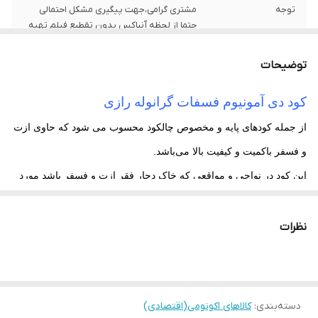
توجه
مشتری گرامی،جهت پیگیری مشکل احتمالی
حتما از لحظه آنباکس بدون تقطیع فیلم تهیه
نمایید.
توضیحات
کود دی آمونیوم فسفات گرانوله رازی
از جمله کودهای پایه و مخصوص چالکود محسوب می ­شود که حاوی ازت
و فسفر باکمیت و کیفیت بالا می‌باشد.
این کود در نواحی و مواقعی که خاک دچار فقر ازت و فسفر باشد مورد
مصرف قرار می‌گیرد.
تراکم عناصر مغذی دراین کود باعث شده که فسفات آمونیوم جزء
نظرات
پرطرفدارترین کودها قرار بگیرد و
یکی از اصلی‌ترین کودها جهت مصرف
در کشاورزی بوده و تامین کننده دو عنصر فسفر و ازت می‌باشد.
مزایای کود دی آمونیوم فسفات
دسته‌بندی
:
کالاهای اکونومی(اقتصادی)