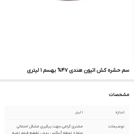
سم حشره کش اتیون هندی 47% بهسم 1 لیتری
مشخصات
اندازه
1 لیتر
توضیحات
مشتری گرامی،جهت پیگیری مشکل احتمالی
حتما از لحظه آنباکس بدون تقطیع فیلم تهیه