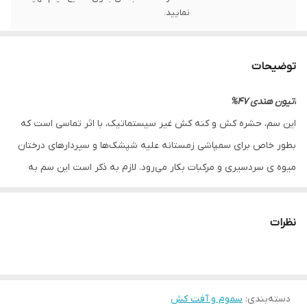
نمایید.
توضیحات
اتیون هندی 47%
این سم، حشره کش و کنه کش غیر سیستماتیک، با اثر تماسی است که
بطور خاص برای سمپاشی زمستانه علیه شپشک‌ها و سپردارهای درختان
میوه ی سردسیری و مرکبات بکار می‌رود. لازم به ذکر است این سم به
جهت کنترل انواع گوناگونی از آفات و حشرات نظیر شپشک‌ها، تریپس‌ها،
ملخ‌ها، کنه‌ها و شته‌ها نیز بکار می‌رود. یکی دیگر از سموم ارگانوفسفات
نظرات
که عملکردی مشابه با این سم دارد، حشره‌کش
کلرپیریفوس
است که در
فروشگاه پردیس طلایی موجود است.
موارد مصرف:
دسته‌بندی
:
سموم و آفت کش
محصول
آفت