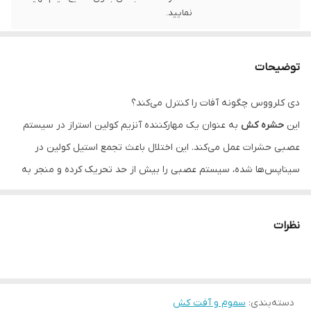
نمایید.
توضیحات
دی کلرووس چگونه آفات را کنترل می‌کند؟
این
حشره کش
به عنوان یک مهارکننده آنزیم کولین استراز در سیستم
عصبی حشرات عمل می‌کند. این اختلال باعث تجمع استیل کولین در
سیناپس‌ها شده، سیستم عصبی را بیش از حد تحریک کرده و منجر به
فلج شدن سریع، تشنج و مرگ آنی آفت می‌شود. اثر تدخینی (گازی) این
سم، آن را به گزینه‌ای ایده‌آل برای ضدعفونی انبارها، گلخانه‌ها و فضاهای
نظرات
بسته تبدیل کرده است.
مزایای کلیدی حشره کش دی کلرووس ۵۰%
اثر تدخینی (Fumigant Effect):
قابلیت تبدیل شدن به گاز و
دسته‌بندی
:
سموم و آفت کش
نفوذ به تمام نقاط غیرقابل دسترس برای نابودی آفات پنهان.