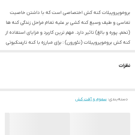
بروموپروپیلات کنه کش اختصاصی است که با داشتن خاصیت
تماسی و طیف وسیع کنه کشی بر علیه تمام مراحل زندگی کنه ها
(تخم، پوره و بالغ) تاثیر دارد. مهم ترین کاربرد و مزایای استفاده از
کنه کش بروموپروپیلات (نئورون) : براي مبارزه با كنه تارعنکبوتی
چغندرقند، كنه زرد شرقي و كنه قرمز مركبات. کنه‌کش
بروموپروپیلات (نئورون)، داراي دوام زياد است. براي کنه‌هایی كه
نظرات
در مقابل سموم فسفرِ مقاوم شده‌اند، در دز بالا مصرف می‌شود.
خطرات را براي کنه‌های شكارگر (با اجتناب از سم‌پاشی زودهنگام)
به حداقل می‌رساند. روی مراحل تخم، پوره و بالغ کنه‌ها مؤثر
دسته‌بندی
:
سموم و آفت کش
است.
موارد مصرف : بروموپروپیلات را می‌توان در باغات میوه در مراحل
زیر مصرف نمود: مرحله قبل از گل: علیه تخم‌های زمستانه، کنه‌ها
و پوره‌های تازه تفریخ شده (تازه از تخم بیرون آمده) مرحله بعد