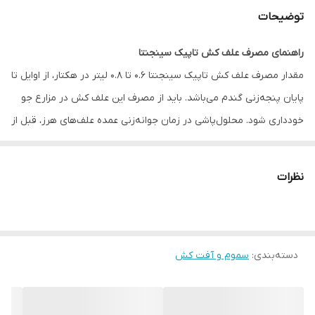
توضیحات
راهنمای مصرف علف کش تاپیک سینجنتا
مقدار مصرف علف کش تاپیک سینجنتا 0.6 تا 0.8 لیتر در هکتار، از اوایل تا
پایان پنجه‌زنی گندم می‌باشد. باید از مصرف این علف کش در مزارع جو
خودداری شود. محلول‌پاشی در زمان جوانه‌زنی عمده علف‌های هرز، قبل از
وقوع کاهش عملکرد محصول در اثر رقابت با علف هرز صورت می‌گیرد.
علف‌کش تاپیک سینجنتا علف‌های هرز یولاف وحشی، چچم و فالاریس را
نظرات
بهتر از سایر باریک برگ‌کش‌های انتخابی گندم، کنترل می‌کند. این سم
قابلیت اختلاط با توفوردی را ندارد اما می‌توان آن را به همراه علف کش
گرانستار به کار برد.
دسته‌بندی
:
سموم و آفت کش
محصولات در شرایط تنش‌زا مانند غرقاب، حمله آفت، بیماری یا یخبندان،
نباید توسط این علف‌کش سم‌پاشی شوند. کاربرد این
علف کش
در اختلاط
با ام سی پی آ، مکوپروپ- پی، توفوردی و توفوردی بی توصیه نمی‌شود.