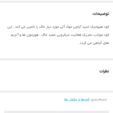
توضیحات
کود هیومیک اسید آپاچی مواد آلی مورد نیاز خاک را تامین می کند . این
کود موجب تحریک فعالیت میکروبی مفید خاک ، هورمون ها و آنزیم
های گیاهی می گردد .
دستورالعمل
میزان مصرف
میزان مصرف
میزان مصرف بذرمال
مصرف
محلول پاشی
کودآبیاری
نظرات
1-1/25لیتر در هر 100
محصولات
1/25-2/5 لیتر
4/5 لیتر در
کیلوگرم بذر گیاهان
زراعی
در هکتار
هکتار
زراعی
دسته‌بندی
:
کودها و مکمل ها
4-12 لیتر در
1/25-2/5 لیتر
محصولات باغی
هکتار در هر