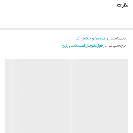
مزیت های کود کلات آهن مصرف خاکی 6% رابو
نظرات
کاملا محلول در آب و با سرعت انحلال بالا
افزایش کیفیت و عملکرد در کلیه محصولات زراعی، باغی، صیفی و
گلخانه ها
درمان علائم کمبود آهن در گیاه از جمله زردی بین رگبرگی در برگ های
جوان
دسته‌بندی
:
کودها و مکمل ها
افزایش دهنده مقاومت گیاه به تنش های محیطی و سرمازدگی
برچسب‌ها :
دزفول
،
کود
،
زراعت
،
کشاورزی
تأثیر گذاری شگرف در افزایش ریشه دهی و گلدهی
کاهش ضایعات ریرش میوه و افزایش مقابله با انواع تنش ها
محصول
زمان مصرف
شروع باروری
درختان میوه
شروع میوه دهی
محصولات زراعی
شروع کاشت و در صورت نیاز گیاه
صیفی و جالیز
در صورت نیاز گیاه
گلخانه
در صورت نیاز گیاه