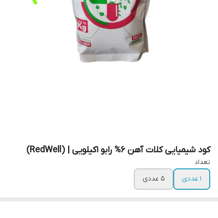
کود شیمیایی کلات آهن 6% رابو 1کیلویی | (RedWell)
تعداد
1 عددی
5 عددی