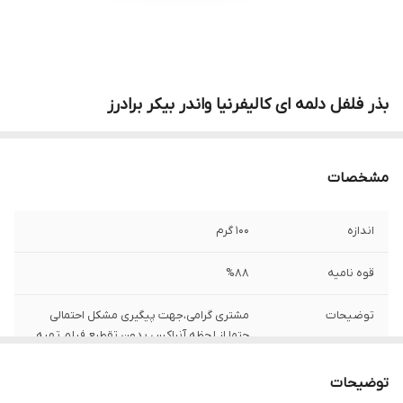
بذر فلفل دلمه ای کالیفرنیا واندر بیکر برادرز
مشخصات
اندازه
100 گرم
قوه نامیه
%88
توضیحات
مشتری گرامی،جهت پیگیری مشکل احتمالی
حتما از لحظه آنباکس بدون تقطیع فیلم تهیه
نمایید.
توضیحات