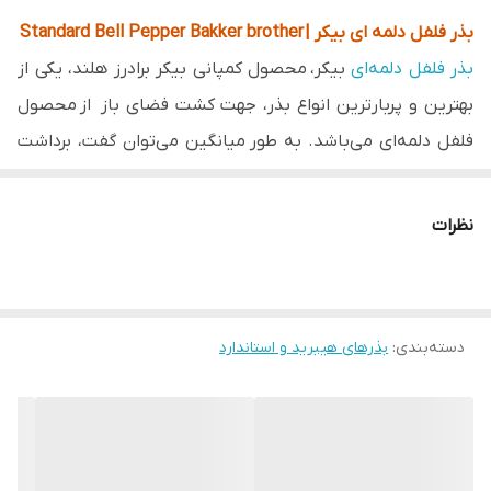
بذر فلفل دلمه ای بیکر | Standard Bell Pepper Bakker brother
بذر فلفل دلمه‌ای
بیکر، محصول کمپانی بیکر برادرز هلند،
یکی
از
بهترین و پربارترین انواع بذر، جهت کشت فضای باز از محصول
فلفل دلمه‌ای می‌باشد. به طور میانگین می‌توان گفت، برداشت
این محصول در هکتار بین 15 تا 25 تن در می‌باشد. محصول این
بذر، میوه‌ای به رنگ
سبز
تیره است که از لحاظ شکل ظاهری، میوه
نظرات
بلوکی چهار کنگره و از لحاظ وزنی بین 150 تا 170 گرم است. بذر
فلفل دلمه‌ای بیکر در بسته بندی قوطی‌های 100 گرمی به فروش
می‌رسد. بوته‌های فلفل دلمه ای بیکر، دارای تراکم مناسب و قوی
دسته‌بندی
:
بذرهای هیبرید و استاندارد
و پر محصول است
کاشت و نگهداری از فلفل دلمه ای بیکر
روش تکثیر:
کاشت بذر فلفل دلمه ای بیکر، به دو طریق مستقیم
و غیرمستقیم (کاشت نشاء) تکثیر می‌شود.