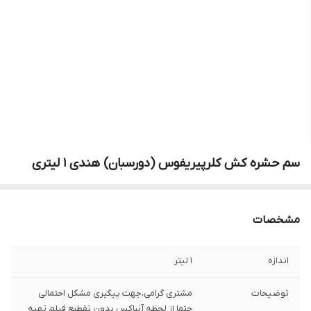
سم حشره کش کلرپیریفوس (دورسبان) هندی 1 لیتری
مشخصات
اندازه
1 لیتر
توضیحات
مشتری گرامی،جهت پیگیری مشکل احتمالی
حتما از لحظه آنباکس بدون تقطیع فیلم تهیه