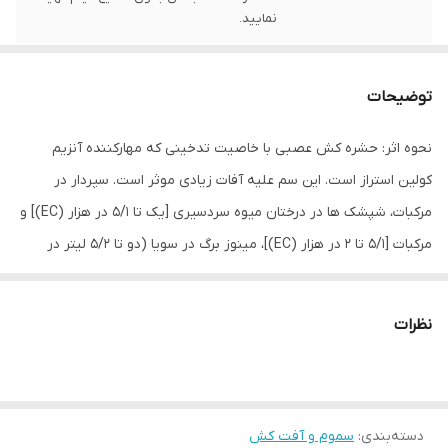
نمایید.
توضیحات
نحوه اثر: حشره کش عصبی با خاصیت تدخینی که مهارکننده آنزیم
کولین استراز است. این سم علیه آفات زیادی موثر است. سپردار در
مرکبات، شپشک ها در درختان میوه سردسیری [یک تا 5/1 در هزار (EC)] و
مرکبات [5/1 تا ۲ در هزار (EC)]، مینوز برگ در سویا (دو تا 5/2 لیتر در
هکتار (EC))، اگروتیس در چغندرقند [5/1 تا ۲ در هزار (EC)]
برای ضدعفونی کلم های نشایی نیز ممکن است به کار رود.
نظرات
تأثیر آن در خاک هایی با مواد آلی در دمای کمتر از پنج درجه
سلسیوس، کاهش می یابد.
کارایی این حشره کش روی مگس ها در گرامينه ها، در دماهای پایین
دسته‌بندی
:
کاهش می یابد.
سموم و آفت کش