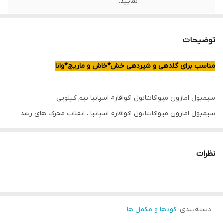
نمایید.
توضیحات
مناسب برای گلدهی و شیردهی خش*خاش و ماریج*وانا
سیمبول امازون میواکانتانول اکوافارم اسپانیا نیم کیلویی
سیمبول امازون میواکانتانول اکوافارم اسپانیا ، انقلاب محرک های رشد
طبیعی و یک کنسانتره پودری سنتز شده از مواد گیاهی است، که پس از
تولید با تکنولوژی خاص برای نگهداری طولانی مدت تثبیت شده است.
نظرات
میو اکانتانول دارای ترکیبات فعال متعددی است که به طور طبیعی در
گیاهان یافت می شوند و در غلظت های بسیار پایین عمل می کنند.
معرفی :
دسته‌بندی
:
کودها و مکمل ها
کود سیمبول آمازون حاوی ۹۹% آمینو اسید است که بالاترین درصد