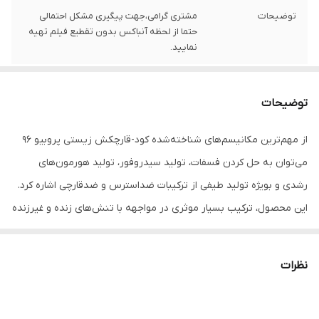
توضیحات
مشتری گرامی،جهت پیگیری مشکل احتمالی
حتما از لحظه آنباکس بدون تقطیع فیلم تهیه
نمایید.
توضیحات
از مهم‌ترین مکانیسم‌های شناخته‌شده کود-قارچکش زیستی پروبیو 96
می‌توان به حل کردن فسفات، تولید سیدروفور، تولید هورمون‌های
رشدی و بویژه تولید طیفی از ترکیبات ضداسترس و ضدقارچی اشاره کرد.
این محصول، ترکیب بسیار موثری در مواجهه با تنش‌های زنده و غیرزنده
مانند عوامل بیمارگر خاکزی همچون قارچ‏‌های عامل بوته میری و پژمردگی
و پوسیدگی ریشه و طوقه، خشکی، شوری خاک و آب و … نیز به شمار
نظرات
می‌رود. دوز توصیه شده بذرمال و غده‌مال: در این روش، بذر یا غده
مورداستفاده با مقدار مناسب آب مرطوب شده و میزان 0/5 تا 2 کیلوگرم