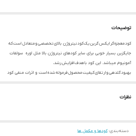
توضیحات
کود معجزه‌گر ایکس گرین یک کود نیتروژن بالای تخصصی و متعادل است که
جایگزین بسیار خوبی برای سایر کودهای نیتروژن بالا مثل اوره ‌ سولفات
آمونیوم میباشد. این کود با هدف افزایش رشد،
بهبود گلدهی و ارتقای کیفیت محصول فرموله شده است و اثرات منفی کود
اوره (مثل شوری خاک، بالا بردن Ph و آبشویی سریع) را ندارد.
کود معجزه‌گر علاوه بر نیتروژن دارای عناصر ریز مغذی نیز میباشد که در
نظرات
سایر کودهای نیتروژن بالا معمولا وجود ندارد.
مزایا👇
✔️ جذب سریع و مؤثر توسط گیاه
دسته‌بندی
:
✔️ فرمولاسیون آهسته رهش
کودها و مکمل ها