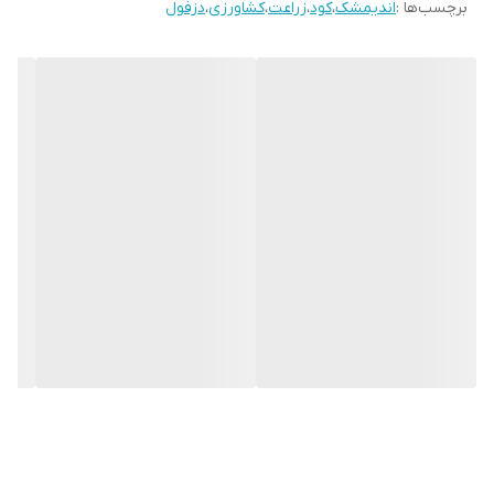
برچسب‌ها :
اندیمشک
،
کود
،
زراعت
،
کشاورزی
،
دزفول
✔️ افزایش سبزینگی و شادابی گیاه
✔️ حاوی عناصر ریزمغذی آهن، روی و منگنز
✔️ جلوگیری از زردی و نکروز برگ‌ها
✔️ تأمین پیوسته مواد مغذی برای ریشه و گیاه
✔️ فاقد کلر
✔️ افزایش رشد رویشی و عملکرد محصول
✔️ کاهش ریزش میوه و محصول
✔️ بهبود تشکیل پروتئین در دانه‌ها
✔️ رشد بهتر ساقه، برگ و غده‌ها
عناصر تشکیل دهنده👇
✅ نیتروژن ۴۰٪
✅ آهن ۱٪
✅ روی ۱٪