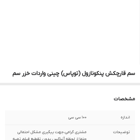
سم قارچکش پنکونازول (توپاس) چینی واردات خزر سم
مشخصات
اندازه
100 سی سی
توضیحات
مشتری گرامی،جهت پیگیری مشکل احتمالی
حتما از لحظه آنباکس بدون تقطیع فیلم تهیه