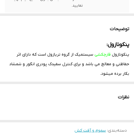
نمایید.
توضیحات
پنکونازول:
پنکونازول
قارچکشی
سیستمیک از گروه تریازول است که دارای اثر
حفاظتی و معالج می باشد و برای کنترل سفیدک پودری انگور و شمشاد
بکار برده میشود.
نحوه اثر پنکونازول:
پنکونازول از بیوسنتز ارگوسترول جلوگیری میکند و سبب توقف توسعه
نظرات
قارچ میگردد.پنکونازول از طریق برگ ها جذب میشود و در داخل آوندهای
گیاه دارای حرکت پایین به بالا میباشد.
طریقه مصرف پنکونازول:
دسته‌بندی
:
سموم و آفت کش
ابتدا طبق جدول مصرف ذیل مقدار توصیه شده از پنکونازول را داخل یک