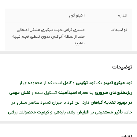
اندازه
1 کیلو گرم
توضیحات
مشتری گرامی،جهت پیگیری مشکل احتمالی
حتما از لحظه آنباکس بدون تقطیع فیلم تهیه
نمایید.
توضیحات
کود
میکرو آمینو
یک کود
ترکیبی
و
کامل
است که از مجموعه‌ای از
ریز‌مغذی‌های ضروری
به همراه
اسیدآمینه
تشکیل شده و
نقش مهمی
در بهبود تغذیه گیاهان دارد.
این کود با جبران کمبود عناصر میکرو در
خاک،
تأثیر مستقیمی بر افزایش رشد، باردهی و کیفیت محصولات زراعی
و باغی می‌گذارد.
با توجه به
قلیایی بودن خاک
اغلب مناطق ایران، کمبود ریزمغذی‌ها یکی