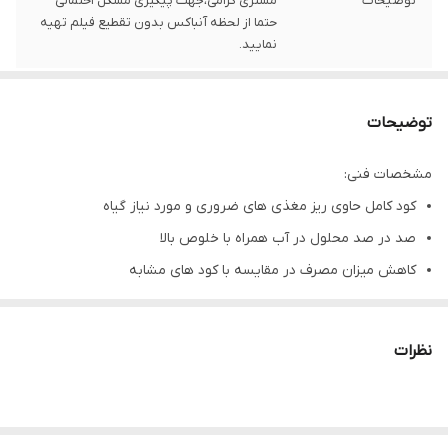
توضیحات
مشتری گرامی،جهت پیگیری مشکل احتمالی
حتما از لحظه آنباکس بدون تقطیع فیلم تهیه
نمایید.
توضیحات
مشخصات فنی:
کود کامل حاوی ریز مغذی های ضروری و مورد نیاز گیاه
صد در صد محلول در آب همراه با خلوص بالا
کاهش میزان مصرف در مقایسه با کود های مشابه
عناصر ریز مغذی به صورت کلات EDTA با قابلیت جذب بسیار بالا
عاری از سدیم، کلر، بور، مناسب برای خاک های اسیدی، قلیایی و حتی
نظرات
خاکهای شور
افزایش گلدهی میوه دهی و سایز میوه
نحوه مصرف