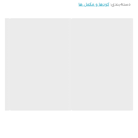
دسته‌بندی
:
کودها و مکمل ها
استفاده بصورت محلول پاشی برگی و کود آبیاری
قابل استفاده در انواع کشت های خاکی و هیدروپونیک