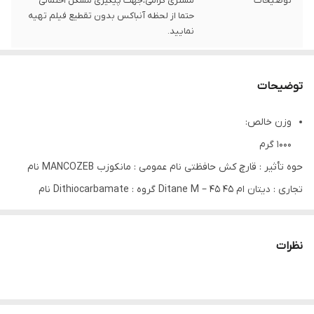
توضیحات
مشتری گرامی،جهت پیگیری مشکل احتمالی
حتما از لحظه آنباکس بدون تقطیع فیلم تهیه
نمایید.
توضیحات
وزن خالص:
1000 گرم
حوه تأثیر : قارچ کش حافظتی نام عمومی : مانکوزب MANCOZEB نام
تجاری : دیتان ام 45 Ditane M – 45 گروه : Dithiocarbamate نام
شیمیایی : ( IUPAC ) Manganese ethylenbis (dithiocarbamate)
(polymeric) complex with zinc salt گروه مقاومت : FRAC : M3
نظرات
میزان ماده موثره : 800 گرم بر کیلوگرم درجه خطر : U ( سميت حاد ندارد
) سميت براي پستانداران : Acute Oral LD 50 for Rats : >5000 mg/kg
دوره کارنس : تا کنون دوره کارنس برای این سم ثبت نشده است .