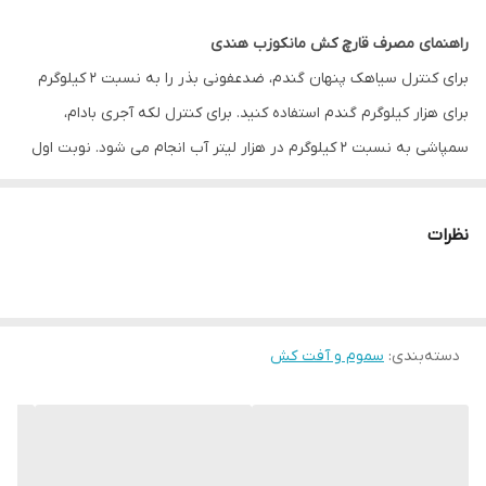
راهنمای مصرف قارچ کش مانکوزب هندی
برای کنترل سیاهک پنهان گندم، ضدعفونی بذر را به نسبت 2 کیلوگرم
برای هزار کیلوگرم گندم استفاده کنید. برای کنترل لکه آجری بادام،
سمپاشی به نسبت 2 کیلوگرم در هزار لیتر آب انجام می شود. نوبت اول
سمپاشی پس از ریزش گل برگ‌ها و نوبت‌های بعدی به فاصله 12 روز بعد
انجام می گیرد. جهت کنترل برق زدگی نخود، ضدعفونی بذر و سمپاشی به
نظرات
نسبت 2 در هزار صورت می‌گیرد. برای مقابله با سفیدک داخلی یونجه، رز
و توتون، سمپاشی به نسبت 2 کیلوگرم در هکتار انجام می‌شود. همچنین
برای کنترل بوته میری کدوییان، کاربرد 10 گرم قارچ کش مانکوزب هندی
دسته‌بندی
:
سموم و آفت کش
در هر گودال کاشت توصیه می‌شود.
احتیاط های لازم
در ایران مصرف این
قارچ کش
روی سبزیجات و صیفی‌جات ممنوع
است.