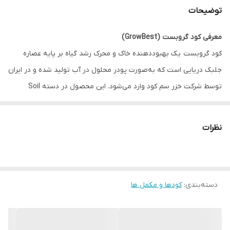
توضیحات
معرفی کود گروبست (GrowBest)
کود گروبست یک بهبوددهنده خاک و محرک رشد گیاه بر پایه عصاره
جلبک دریایی است که به‌صورت پودر محلول در آب تولید شده و در ایران
توسط شرکت خزر سم کود وارد می‌شود. این محصول در دسته Soil
Conditioner & Plant Growth Stimulant قرار می‌گیرد و هدف اصلی آن
تقویت ریشه، بهبود جذب عناصر غذایی و افزایش کیفیت و رنگ
نظرات
محصول نهایی است.
وجود ترکیبات آلی طبیعی، به‌ویژه اسید آلژینیک و مواد استخراج‌شده از
جلبک دریایی، باعث می‌شود گروبست علاوه بر تغذیه، در بهبود ساختار
دسته‌بندی
:
کودها و مکمل ها
خاک و افزایش فعالیت زیستی ناحیه ریشه نقش مؤثری داشته باشد.
مزایای ویژه کود گروبست:
استفاده از گروبست می‌تواند باعث تقویت سیستم ریشه‌ای گیاه شود و