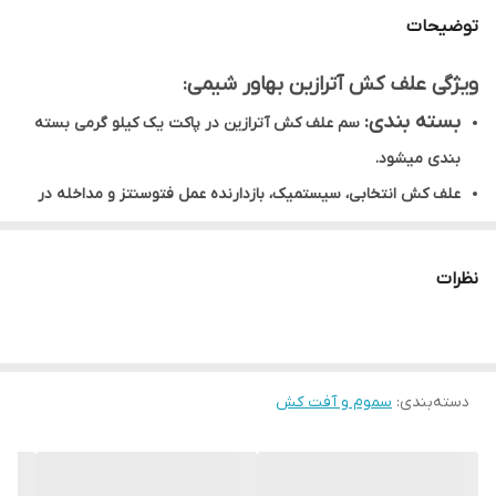
توضیحات
ویژگی علف کش آترازین بهاور شیمی:
بسته بندی:
سم علف کش آترازین در پاکت یک کیلو گرمی بسته
بندی میشود.
علف کش انتخابی، سیستمیک، بازدارنده عمل فتوسنتز و مداخله در
فرآیندهای آنزیمی جهت مبارزه با علف های هرز ذرت و نیشکر
دوره کارنس:
تا کنون دوره کارنسی برای این علف‌کش ثبت نشده
نظرات
است.
نحوه اثر:
بازدارنده انتقال الكترون در فتوسنتز(فتوسيستم 2) و
تعرق و همچنين مداخله در ساير فرآيندهاي آنزيمي در گياهان
دسته‌بندی
:
سموم و آفت کش
حساس.
گياه ذرت توسط گلوتاتيون ترانسفراز(glutathione transferase)،
سميت اين علف‌كش را از بين مي‌برد و از اين جهت به آن مقاوم است.