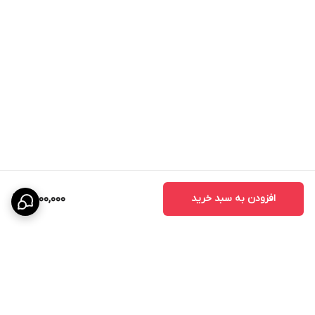
کدو برای رشد به ازت و برای باردهی به پتاسیم نیاز دارد. با رعایت این
نکات، می‌توانید کدو را با موفقیت کاشته و محصول بالایی را برداشت
کنید.
مشخصات بذر کدو سبز هیبرید وایت بوش:
رقمی هیبرید
دوره رشد: زودرس
دارای عملکرد بالا
میوه سیلندری شکل
دارای سایز متوسط
افزودن به سبد خرید
7,000,000
اندازه میوه: 18 سانتی متر
دارای رنگ بازار پسند
رنگ میوه: سبز روشن