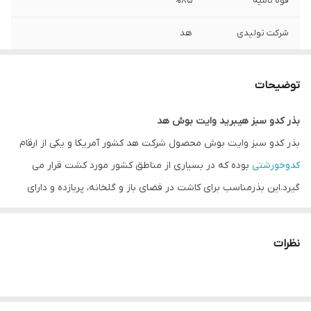
قوه نامیه
%85
شرکت تولیدی
هد
توضیحات
مشتری گرامی،جهت پیگیری مشکل احتمالی
حتما از لحظه آنباکس بدون تقطیع فیلم تهیه
توضیحات
نمایید.
بذر کدو سبز هیبرید وایت بوش هد
بذر کدو سبز وایت بوش محصول شرکت هد کشور آمریکا و یکی از ارقام
کدوخورشتی
بوده که در بسیاری از مناطق کشور مورد کشت قرار می
گیرد.این بذرمناسب برای کاشت در فضای باز و گلخانه، پربازده و دارای
عملکرد بالا می باشد.کدو خورشتی وایت بوش دارای میوه ای سیلندری
شکل با سایز متوسط بوده و دارای رنگ سبز بازارپسند می باشد. منظور از
نظرات
سیلندری بودن میوه وایت بوش یکسان بودن اندازه قطر میوه در طول
میوه بوده و بهتر است میوه کدو خورشتی به حالت چماقی شکل نباشد.