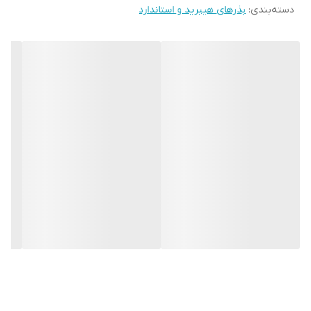
دسته‌بندی
:
بذرهای هیبرید و استاندارد
سیلندری بودن میوه وایت بوش فاکتور بسیار مهمی برای کشاورزان در
بازارپسندی محصول می باشد.از دیگر ویژگی های کدو خورشتی وایت