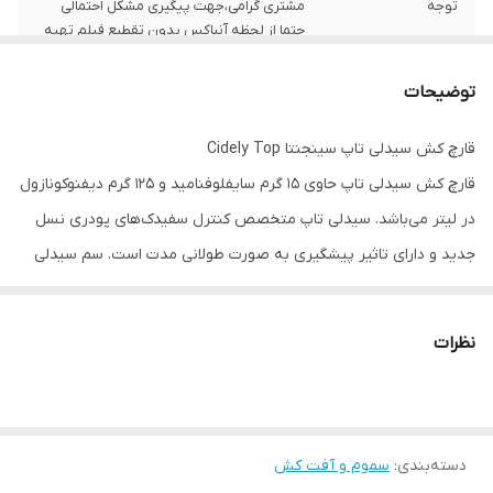
توجه
مشتری گرامی،جهت پیگیری مشکل احتمالی
حتما از لحظه آنباکس بدون تقطیع فیلم تهیه
نمایید.
توضیحات
قارچ کش سیدلی تاپ سینجنتا
Cidely Top
قارچ کش سیدلی تاپ حاوی 15 گرم سایفلوفنامید و 125 گرم دیفنوکونازول
در لیتر می‌باشد. سیدلی تاپ متخصص کنترل سفیدک‌های پودری نسل
جدید و دارای تاثیر پیشگیری به صورت طولانی مدت است. سم سیدلی
تاپ قابل استفاده در تمام مراحل رشد گیاه است و روی تمام گیاهان
جهت کنترل بیماری سفیدک حقیقی قابل استفاده می‌باشد. سیدلی تاپ
نظرات
به دلیل فرمولاسیون خاص هیچ تاثیری بر طعم و رنگ میوه‌ها ندارد.
میزان و نحوه مصرف قارچ کش سیدلی تاپ
جهت کنترل بیماری سفیدک پودری خیار گلخانه ای به میزان یک لیتر در
1000 لیتر آب از این قارچ کش ثبت شده است.
دسته‌بندی
:
سموم و آفت کش