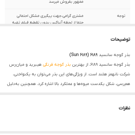
ممهور بفروش میرسد
توجه
مشتری گرامی،جهت پیگیری مشکل احتمالی
حتما از لحظه آنباکس بدون تقطیع فیلم تهیه
نمایید.
توضیحات
بذر گوجه سانسید
6189
(Sun 6189)
بذر گوجه سانسید 6189، از بهترین
بذر گوجه فرنگی
هیبرید و میان‌رس
شرکت نانهمز هلند است. از ویژگی‌های این بذر می‌توان به یکنواختی،
هم‌رسی، شکل یکدست میوه‌ها و عملکرد بالا اشاره کرد. همچنین به‌دلیل
تناسب مناسب بین اندازه برگ و میوه، میزان آفتاب‌سوختگی در فصل‌های
گرم بسیار ناچیز است. همین عوامل باعث شده‌اند که این رقم به یکی از
نظرات
پرطرفدارترین بذر صیفی‌جات تبدیل شود.
مقاومت بذر گوجه سانسید 6189
بذر گوجه‌فرنگی سانسید 6189 مقاومت بسیار زیادی که در برابر شرایط