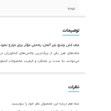
توجه
توضیحات
علف کش چلنج بایر آلمان: راه‌حلی مؤثر برای مزارع نخو
علف‌های هرز یکی از بزرگ‌ترین چالش‌های کشاورزان د
می‌توانند به شدت بر عملکرد و کیفیت محصولات کشاورزی
مؤثر و کارآمدی به نام علف کش چلنج بایر آلمان را تو
هدفمند، علف‌های هرز را کنترل کنند.
ترکیبات علف کش چلنج بایر آلمان | سم نخود | علف کش
نظرات
علف کش چلنج بایر آلمان حاوی ترکیباتی پیشرفته و مؤثر
علف‌کش،
ایمازتاپیر (Imazethapyr)
شما هم درباره این محصول نظر خود را بنویسید.
سنتز اسیدهای آمینه ضروری می‌شود. این فرآیند منجر ب