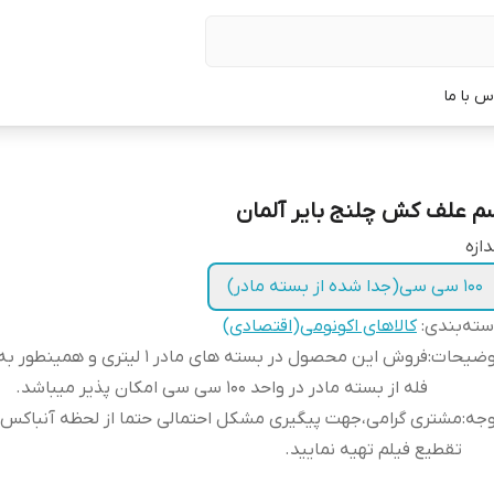
س با ما
م علف کش چلنج بایر آلمان
دازه
100 سی سی(جدا شده از بسته مادر)
ته‌بندی
:
کالاهای اکونومی(اقتصادی)
وضیحات
:
فروش این محصول در بسته های مادر 1 لیتری و 
فله از بسته مادر در واحد 100 سی سی امکان پذیر میباشد.
وجه
:
مشتری گرامی،جهت پیگیری مشکل احتمالی حتما از لحظه آنباکس
تقطیع فیلم تهیه نمایید.