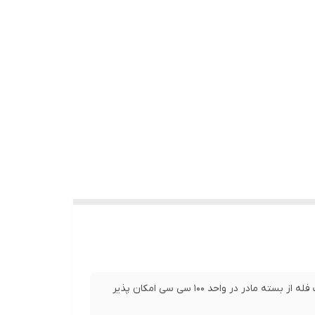
فروش این محصول در بسته های مادر 1 لیتری و همینطور به صورت فله از بسته مادر در واحد 100 سی سی امکان پذیر