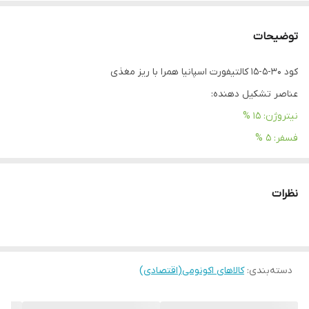
توضیحات
كود 30-5-15 كالتيفورت اسپانيا همرا با ريز مغذی
عناصر تشکیل دهنده:
نیتروژن: 15 %
فسفر: 5 %
پتاسیم: 30 %
منیزیم: 1 %
آ
نظرات
آهن کلاته شده با (EDTA): 0/04 %
مس کلاته شده با (EDTA): 0/002
%
منگنز کلاته شده با (EDTA): 0/02 %
دسته‌بندی
:
روی کلاته شده با (EDTA): 0/002 %
کالاهای اکونومی(اقتصادی)
فرمولاسیون: پودری